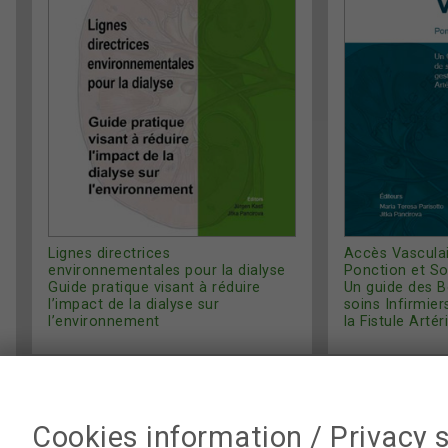
Lignes directrices
Accès Vascula
environnementales pour la dialyse
Ponction et So
Guide pratique visant à réduire
Un guide des B
l’impact de la dialyse sur
soins Infirmier
l’environnement
la Fistule Arté
Cookies information / Privacy 