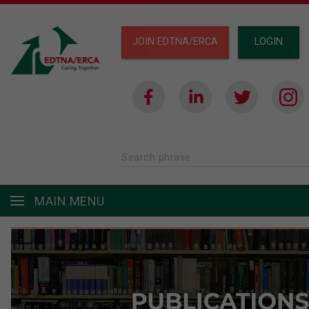
JOIN EDTNA/ERCA
LOGIN
Search phrase
MAIN MENU